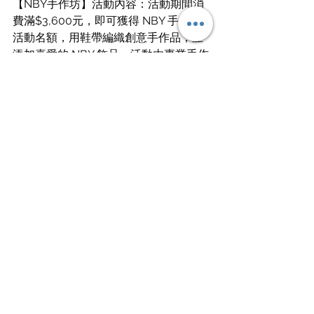
【NBY手作坊】活動內容：活動期間消
費滿$3,600元，即可獲得 NBY 手作坊
活動名額，用鞋帶編織創意手作品，並
添加喜愛的 NBY 飾品。活動由專業手作
老師指導，消費者也可選擇在家完成。
活動日期：6月1日-2日及6月8日-9日。
【滿額贈】活動內容：單筆消費滿
$5,000元即可獲得 Nike 香氛蠟燭禮盒
乙份。
前100位購買任一鞋款再贈品牌手機掛繩
乙條。
活動日期：6月1日起，數量有限送完為
止。
【SB 滑板入門講座】活動內容：即日起
至6月21日，購買任一指定 Nike 兒童商
品，即可報名參加 SB 滑板入門講座，
並獲得體驗課程兌換券。活動日期：6月