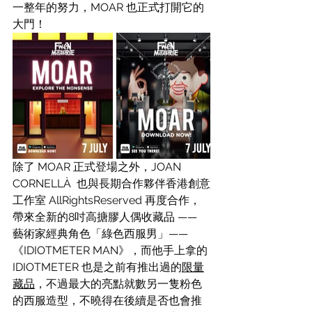
一整年的努力，MOAR 也正式打開它的
大門！
除了 MOAR 正式登場之外，JOAN 
CORNELLÀ  也與長期合作夥伴香港創意
工作室 AllRightsReserved 再度合作，
帶來全新的8吋高搪膠人偶收藏品 —— 
藝術家經典角色「綠色西服男」——
《IDIOTMETER MAN》，而他手上拿的 
IDIOTMETER 也是之前有推出過的
限量
藏品
，不過最大的亮點就數另一隻粉色
的西服造型，不曉得在後續是否也會推