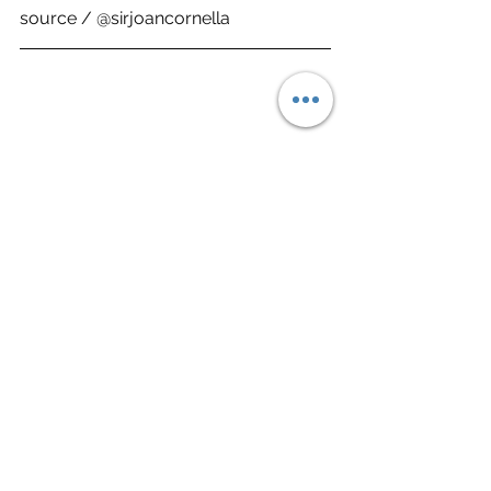
source / @sirjoancornella
Fashion 潮流