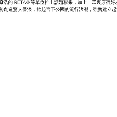
、藤原浩的 RETAW等單位推出話題聯乘，加上一眾裏原宿
勢創造驚人聲浪，掀起宮下公園的流行浪潮，強勢建立起