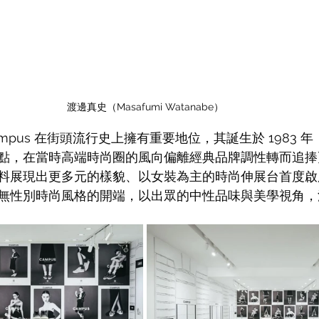
渡邊真史（Masafumi Watanabe）
nals Campus 在街頭流行史上擁有重要地位，其誕生於 198
點，在當時高端時尚圈的風向偏離經典品牌調性轉而追捧
料展現出更多元的樣貌、以女裝為主的時尚伸展台首度啟
無性別時尚風格的開端，以出眾的中性品味與美學視角，