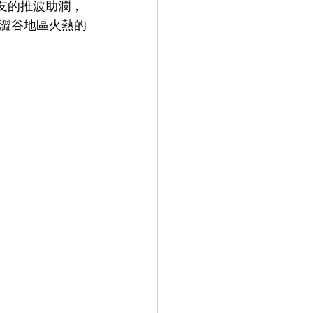
好友的推波助瀾，
澀谷地區火熱的