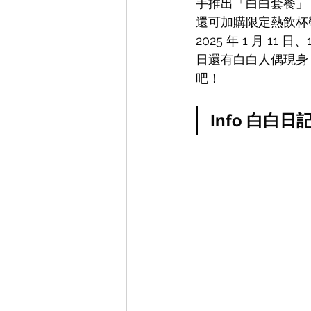
手推出「白白套餐」
還可加購限定熱飲杯帶
2025 年 1 月 
日還有白白人偶現身，
吧！
Info 白