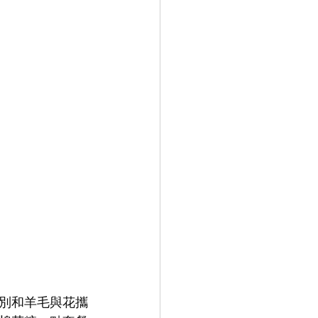
別和羊毛與花攜