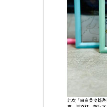
此次「白白美食郊遊
夾、馬克杯、筆記本