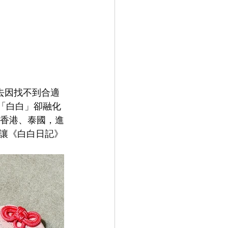
過去因找不到合適
熊「白白」卻融化
、香港、泰國，進
讓《白白日記》