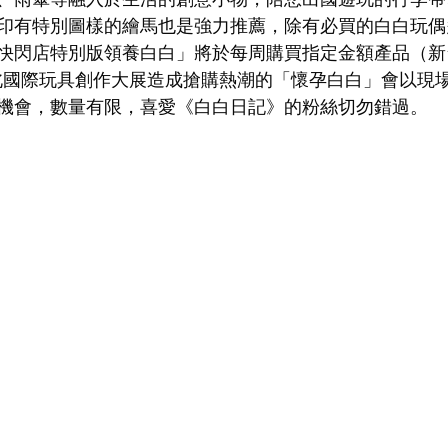
印有特別圖樣的繪馬也是強力推薦，除有必買的白白玩偶
快閃店特別版領養白白」將於每周購買指定金額產品（新台幣
 臺北國際玩具創作大展造成搶購熱潮的「懷孕白白」會以現
機會，數量有限，喜愛《白白日記》的粉絲切勿錯過。