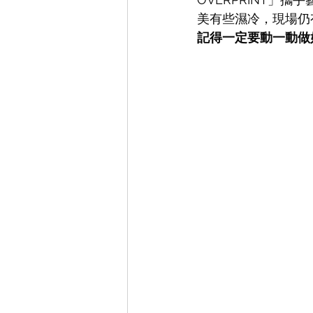
美有些濕冷，現場仍有
記得一定要動一動做