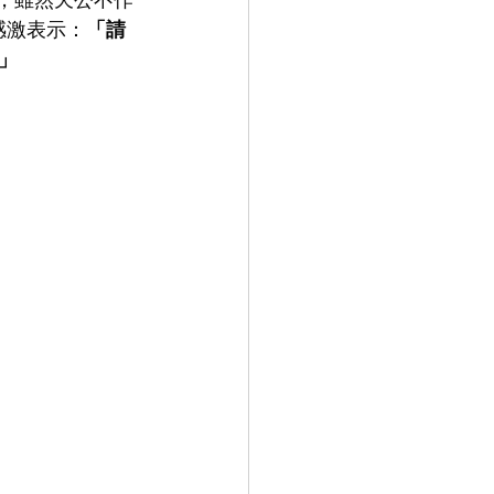
感激表示：
「請
」