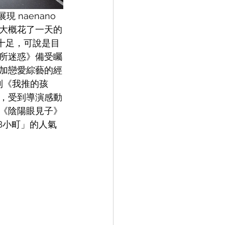
 naenano 
大概花了一天的
性十足，可說是目
狼所迷惑》備受矚
加戀愛綜藝的經
到《我推的孩
，受到導演感動
《陰陽眼見子》
B小町」的人氣