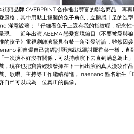
日本街頭品牌 OVERPRINT 合作推出豐富的聯名商品，再再展現
愛風格，其中用黏土捏製的兔子角色，立體感十足的造型
nano 滿意說著：「仔細看兔子上還有我的指紋喔，紀念
呈現。」近年出演 ABEMA 戀愛實境節⽬《不要被愛與
推的孩子》電視劇飾演鷲見有希ㄧ角引發討論，雖然因參
enano 卻自爆自己曾經討厭演戲就跟討厭香菜一樣，直
「一次演不好沒有關係，可以持續演下去直到滿意為止」
戲，現在也把寶貴經驗發揮在下一部出演的真人漫改作品
、歌唱、主持等工作繼續精進， naenano 點名新生「
，期許自己可以成為一位真正的偶像。