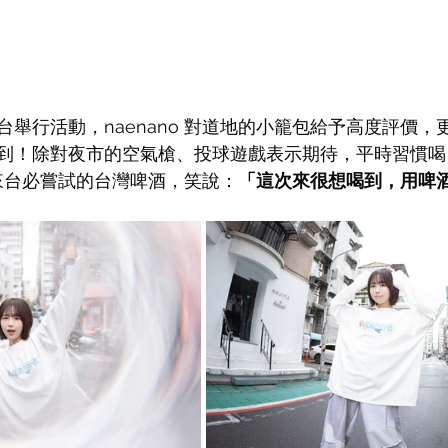
舉行活動，naenano 對道地的小籠包給予高度評價，
！除對夜市的空氣槍、投球遊戲表示期待，平時習慣喝 High
日人來台必嘗試的台灣啤酒，笑說：
「這次來很想喝到，用啤