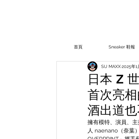
首頁
Sneaker 鞋報
SU MAXX
2025年1
日本 Z 
首次亮相
酒出道也
擁有模特、演員、主持
人 naenano（奈葉）
OVERPRINT」攜