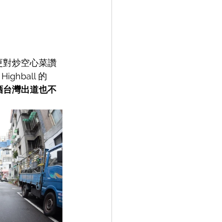
更對炒空心菜讚
ball 的 
酒台灣出道也不