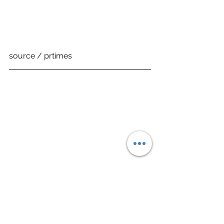
source / prtimes
Sneaker 鞋報