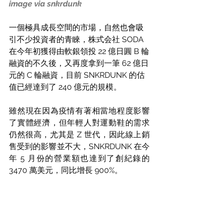
image via snkrdunk
一個極具成長空間的市場，自然也會吸
引不少投資者的青睞，株式会社 SODA 
在今年初獲得由軟銀領投 22 億日圓 B 輪
融資的不久後，又再度拿到一筆 62 億日
元的 C 輪融資，目前 SNKRDUNK 的估
值已經達到了 240 億元的規模。
雖然現在因為疫情有著相當地程度影響
了實體經濟，但年輕人對運動鞋的需求
仍然很高，尤其是 Z 世代，因此線上銷
售受到的影響並不大，SNKRDUNK 在今
年 5 月份的營業額也達到了創紀錄的 
3470 萬美元，同比增長 900%。