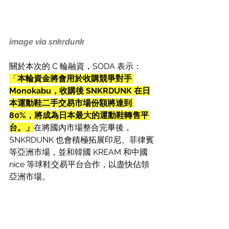
image via snkrdunk
關於本次的 C 輪融資，SODA 表示：
「
本輪資金將會用於收購競爭對手 
Monokabu，收購後 SNKRDUNK 在日
本運動鞋二手交易市場份額將達到 
80%，將成為日本最大的運動鞋轉售平
台。」
在將國內市場整合完畢後， 
SNKRDUNK 也會積極拓展
印尼、菲律賓
等亞洲市場，並和韓國 KREAM 和中國 
nice 等球鞋交易平台合作，以盡快佔領
亞洲市場。