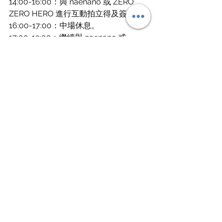
14:00-16:00：與 naenano 或 ZERO 
ZERO HERO 進行互動拍立得及簽名。
16:00-17:00：中場休息。
17:00-19:00：繼續與 naenano 或 
ZERO ZERO HERO 進行互動拍立得及簽
名。
特別提醒：拍立得互動數量有限，建議
提早到場以確保參加資格！
Instagram / 
@yinhao_official
Instagram / 
@
naenano0114
source / 保羅費樂