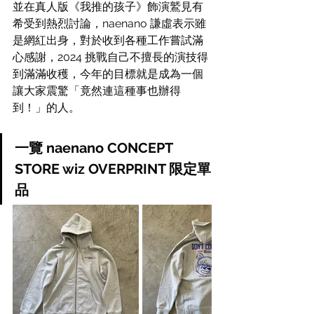
並在真人版《我推的孩子》飾演鷲見有
希受到熱烈討論，naenano 謙虛表示雖
是網紅出身，對於收到各種工作嘗試滿
心感謝，2024 挑戰自己不擅長的演技得
到滿滿收穫，今年的目標就是成為一個
讓大家震驚「竟然連這種事也辦得
到！」的人。
一覽 naenano CONCEPT 
STORE wiz OVERPRINT 限定單
品