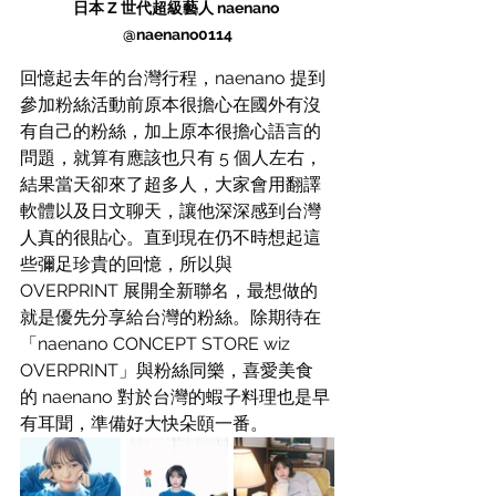
日本 Z 世代超級藝人 naenano 
@
naenano0114
回憶起去年的台灣行程，naenano 提到
參加粉絲活動前原本很擔心在國外有沒
有自己的粉絲，加上原本很擔心語言的
問題，就算有應該也只有 5 個人左右，
結果當天卻來了超多人，大家會用翻譯
軟體以及日文聊天，讓他深深感到台灣
人真的很貼心。直到現在仍不時想起這
些彌足珍貴的回憶，所以與 
OVERPRINT 展開全新聯名，最想做的
就是優先分享給台灣的粉絲。除期待在
「naenano CONCEPT STORE wiz 
OVERPRINT」與粉絲同樂，喜愛美食
的 naenano 對於台灣的蝦子料理也是早
有耳聞，準備好大快朵頤一番。