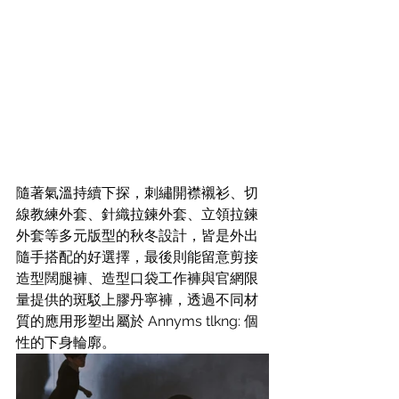
隨著氣溫持續下探，刺繡開襟襯衫、切
線教練外套、針織拉鍊外套、立領拉鍊
外套等多元版型的秋冬設計，皆是外出
隨手搭配的好選擇，最後則能留意剪接
造型闊腿褲、造型口袋工作褲與官網限
量提供的斑駁上膠丹寧褲，透過不同材
質的應用形塑出屬於 Annyms tlkng: 個
性的下身輪廓。