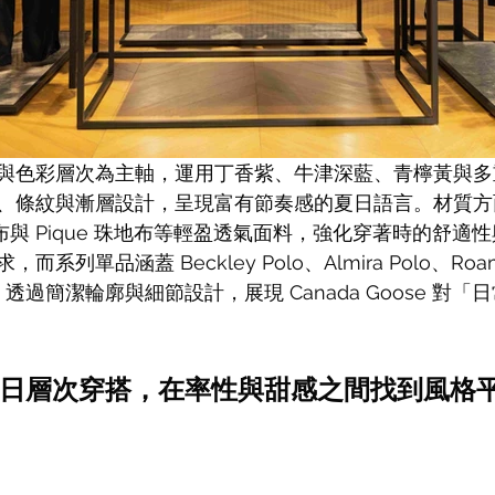
與色彩層次為主軸，運用丁香紫、牛津深藍、青檸黃與多
、條紋與漸層設計，呈現富有節奏感的夏日語言。材質方
y 毛巾布與 Pique 珠地布等輕盈透氣面料，強化穿著時的舒
列單品涵蓋 Beckley Polo、Almira Polo、Roam T
irt 等，透過簡潔輪廓與細節設計，展現 Canada Goose 
日層次穿搭，在率性與甜感之間找到風格