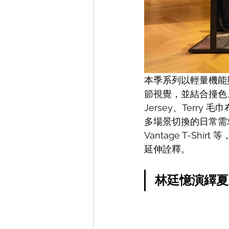
本季系列以輕量機能
節視覺，並結合撞色
Jersey、Terr
多場景切換的日常需求，而系
Vantage T-Sh
延伸詮釋。
林廷憶演繹夏