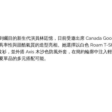
目的新生代演員林廷憶，日前受邀出席 Canada Goose
性與甜酷氣質的造型亮相。她選擇以白色 Roam T-Shir
 藍粉條紋衫，並外搭 Axis 木沙色防風外套，在簡約輪廓中注
夏單品的多元搭配可能。