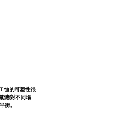
T 恤的可塑性很
能應對不同場
平衡。