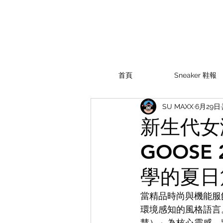
首頁
Sneaker 鞋報
SU MAXX
6月29日
新生代女演
GOOSE
學的夏日
當精品時尚與機能服
環境感知的風格語言。Can
慧）」為核心靈感，