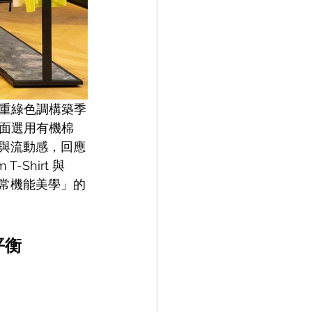
重綠色調構築季
面選用有機棉 
適性與流動感，回應
-Shirt 與 
對「日常機能美學」的
平衡