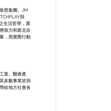
恩集團、JM 
TCHPLAY與
動之生活哲學，冀
將致力和新北在
量，用實際行動
工業、醫療產
其多數事業皆與
帶給地方社會各