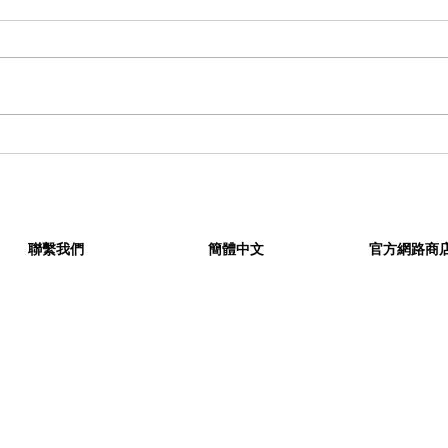
JORDAN BRAND「THE
回顧 
ONE」台北站冠軍出爐，四位
3x
選手突破重圍
壓軸開
援點
聯繫我們
簡體中文
官方網路商
KIKS © All rights reserved.