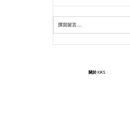
撰寫留言......
「#一起進步」街式滑板訓練
營挺進日本九州，台灣街式滑
板好手齊聚特訓
關於 KIKS