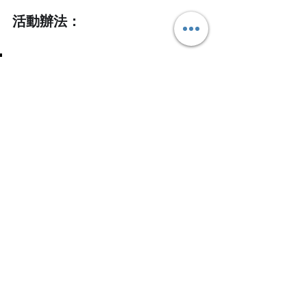
活動辦法：
FACEBOOK  活動專區
1.請到 
KIKS TW
、
KIKS Apparel
FACEBOOK 粉絲專頁
「按讚 」
。
2.並在 
KIKS TW
 粉絲專頁
指定貼文
下留
言 tag 兩位好友，不限內容並分享此篇
貼文，即獲得抽獎資格。
3. 一共將在 FACEBOOK 抽出兩名幸運
兒，可隨機獲得：
Jordan Why Not Zero 3.0 鞋款一
雙 (US5-11 尺寸任選) >>> 李冠花
KIKS Box Logo Tee 一件。S、
M、L、XL (尺寸任選) >>> 林鎛逸
Instagram 活動專區
1.Instagram
「追蹤」
@
Kiks_tw
、