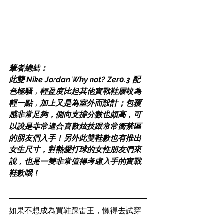
筆者總結：
此雙 Nike Jordan Why not? Zer0.3 配
色極騷，輕盈度比起其他實戰鞋履較為
輕一點，加上又是為室外而設計；包覆
感非常足夠，側向支撐分數也頗高，可
以說是非常適合喜歡炫技跟常常衝禁區
的朋友們入手！另外此雙鞋款也有推出
女生尺寸，對熱愛打球的女性朋友們來
說，也是一雙非常值得考慮入手的實戰
鞋款哦！
如果不想成為買鞋踩雷王，懶得去試穿