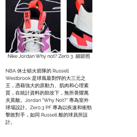
Nike Jordan Why not? Zer0 3  細節照
NBA 休士頓火箭隊的 Russell 
Westbrook 是球風最剽悍的大三元之
王，憑藉強大的原動力、肌肉和心理素
質，在統計資料的助攻下，無所畏懼萬
夫莫敵。Jordan "Why Not?" 專為室外
球場設計。Zer0.3 PF 專為以疾速和衝勁
擊敗對手，如同 Russell 般的球員所設
計。