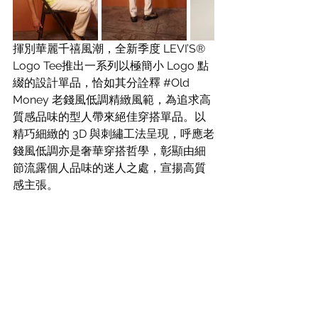
揮別華麗千禧風潮，全新季度 LEVI’S® 
Logo Tee推出一系列以極簡小 Logo 點
綴的設計單品，恰如其分詮釋 
#Old
Money 老錢風低調精緻風範，為追求高
質感品味的型人帶來絕佳穿搭單品。以
精巧細緻的 3D 與刺繡工法呈現，呼應老
錢風低調亦是奢華穿搭哲學，彰顯由細
節流露個人品味的迷人之處，宣揚高質
感主張。