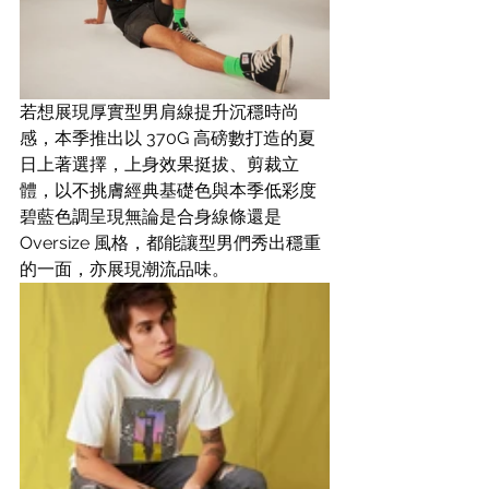
若想展現厚實型男肩線提升沉穩時尚
感，本季推出以 370G 高磅數打造的夏
日上著選擇，上身效果挺拔、剪裁立
體，以不挑膚經典基礎色與本季低彩度
碧藍色調呈現無論是合身線條還是 
Oversize 風格，都能讓型男們秀出穩重
的一面，亦展現潮流品味。