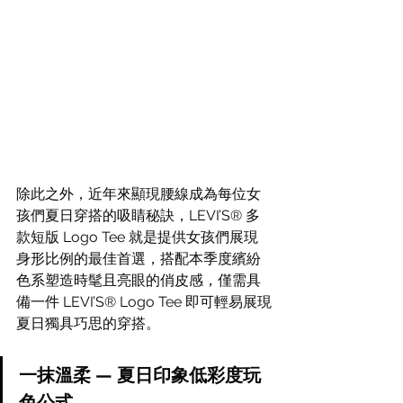
除此之外，近年來顯現腰線成為每位女
孩們夏日穿搭的吸睛秘訣，LEVI’S® 多
款短版 Logo Tee 就是提供女孩們展現
身形比例的最佳首選，搭配本季度繽紛
色系塑造時髦且亮眼的俏皮感，僅需具
備一件 LEVI’S® Logo Tee 即可輕易展現
夏日獨具巧思的穿搭。
一抹溫柔 — 夏日印象低彩度玩
色公式