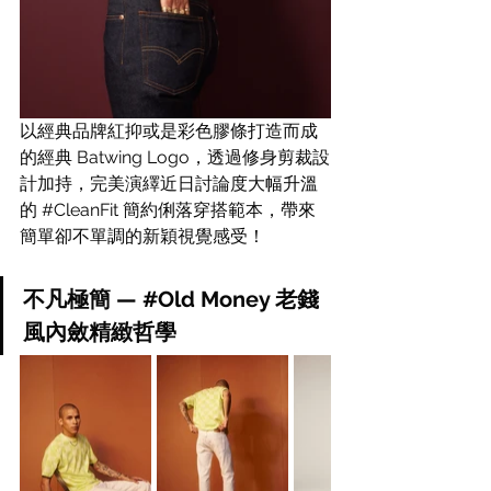
以經典品牌紅抑或是彩色膠條打造而成
的經典 Batwing Logo，透過修身剪裁設
計加持，完美演繹近日討論度大幅升溫
的 
#CleanFit
 簡約俐落穿搭範本，帶來
簡單卻不單調的新穎視覺感受！
不凡極簡 — 
#Old
 Money 老錢
風內斂精緻哲學