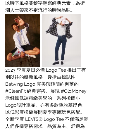
以時下風格關鍵字翻寫經典元素，為街
潮人士帶來不褪流行的時尚品味。
2023 季度夏日必備 Logo Tee 推出了有
別以往的嶄新風格，囊括由標誌性 
Batwing Logo 完美演繹簡約俐落的 
#CleanFit
 經典穿搭、展現 
#OldMoney
老錢風低調精緻美學的一系列極簡小
Logo設計單品、亦有多款跳脫基礎色、
以低彩度樣貌展開夏季專屬玩色搭配。
全新季度 LEVI’S® Logo Tee 不僅滿足潮
人們多樣穿搭需求，品質為主、舒適為