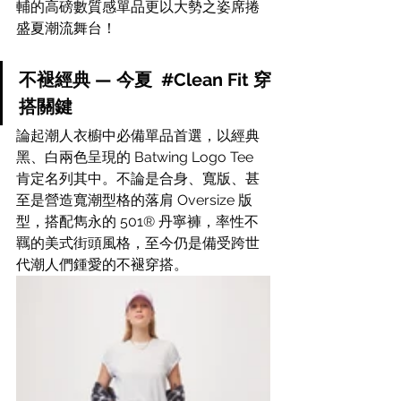
輔的高磅數質感單品更以大勢之姿席捲
盛夏潮流舞台！
不褪經典 — 今夏  
#Clean
 Fit 穿
搭關鍵
論起潮人衣櫥中必備單品首選，以經典
黑、白兩色呈現的 Batwing Logo Tee 
肯定名列其中。不論是合身、寬版、甚
至是營造寬潮型格的落肩 Oversize 版
型，搭配雋永的 501® 丹寧褲，率性不
羈的美式街頭風格，至今仍是備受跨世
代潮人們鍾愛的不褪穿搭。