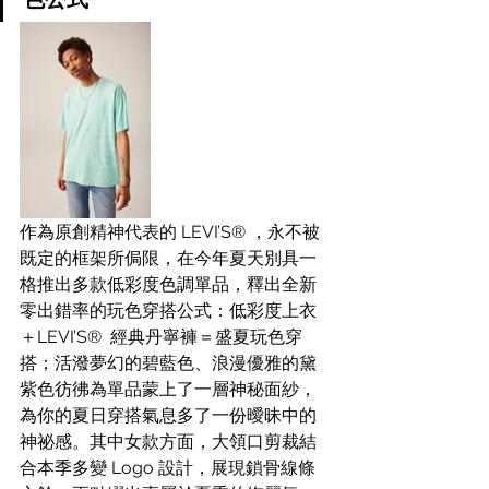
作為原創精神代表的 LEVI’S® ，永不被
既定的框架所侷限，在今年夏天別具一
格推出多款低彩度色調單品，釋出全新
零出錯率的玩色穿搭公式：低彩度上衣
＋LEVI’S®  經典丹寧褲＝盛夏玩色穿
搭；活潑夢幻的碧藍色、浪漫優雅的黛
紫色彷彿為單品蒙上了一層神秘面紗，
為你的夏日穿搭氣息多了一份曖昧中的
神祕感。其中女款方面，大領口剪裁結
合本季多變 Logo 設計，展現鎖骨線條