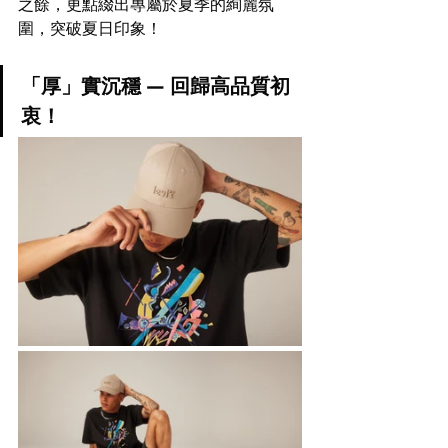
之餘，更點綴出專屬於夏季的絢麗氛
圍，突破夏日印象！
「厚」實沉穩 — 回歸高品質初
衷！