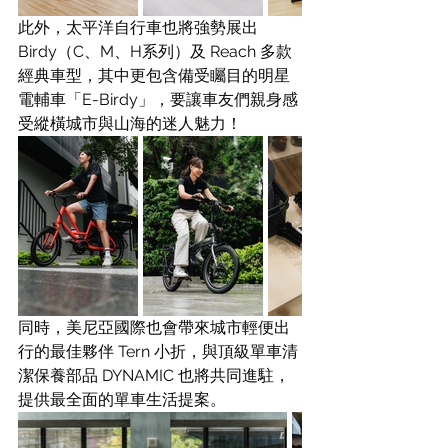
此外，太平洋自行車也將強勢展出 
Birdy（C、M、H系列）及 Reach 多款
經典車型，其中更包含備受矚目的明星
電輔車「E-Birdy」，要讓車友們親身感
受縱橫城市與山海的迷人魅力！
同時，美尼亞國際也會帶來城市輕便出
行的最佳夥伴 Tern 小折，與頂級單車清
潔保養部品 DYNAMIC 也將共同進駐，
提供最全面的單車生活提案。 