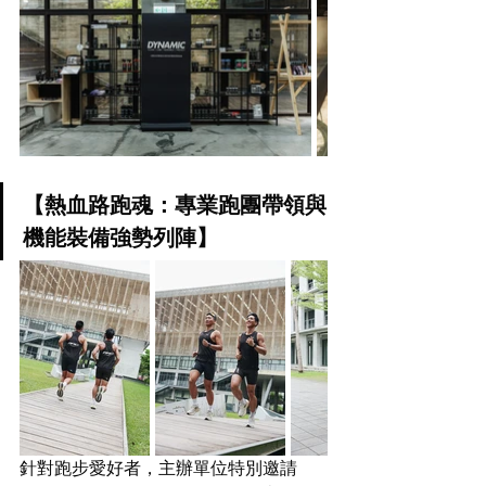
【熱血路跑魂：專業跑團帶領與
機能裝備強勢列陣】
針對跑步愛好者，主辦單位特別邀請 