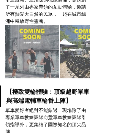
了一系列由專家帶領的互動體驗，邀請
所有熱愛大自然的民眾，一起在城市綠
洲中釋放野性靈魂。
【極致雙輪體驗：頂級越野單車
與高端電輔車輪番上陣】 
單車愛好者絕對不能錯過！現場除了由
專業單車教練團隊向鸉單車教練團隊引
領指導外，更集結了國際知名的頂尖品
牌。