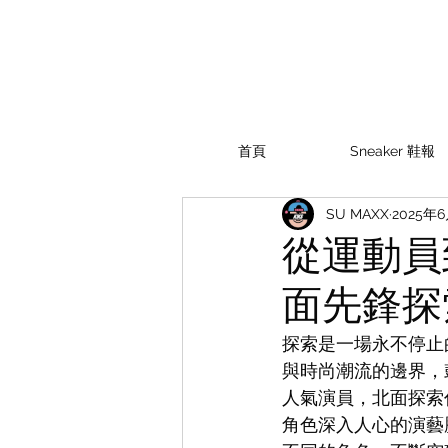
首頁
Sneaker 鞋報
SU MAXX
2025年
從運動員
面先鋒探
探索是一場永不停止的
與時尚潮流的邊界，
人氣演員，北面探索
角色深入人心的演藝