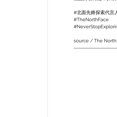
#北面先鋒探索代言
#TheNorthFace
#NeverStopExplori
source / The North