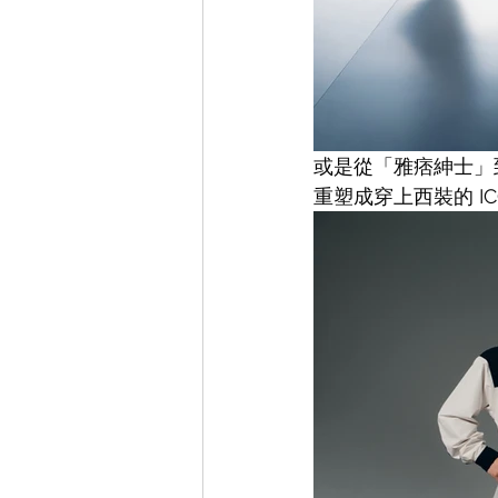
或是從「雅痞紳士」到
重塑成穿上西裝的 