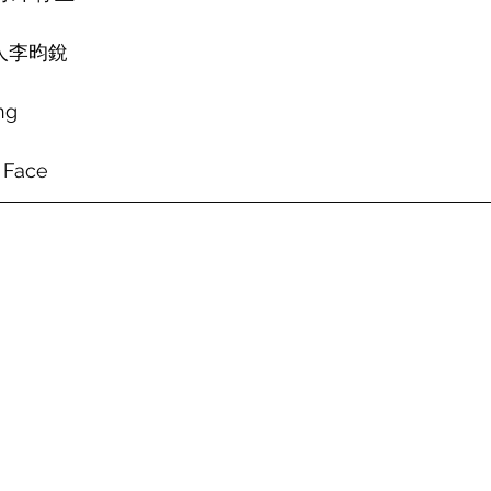
人李昀銳
ng
 Face