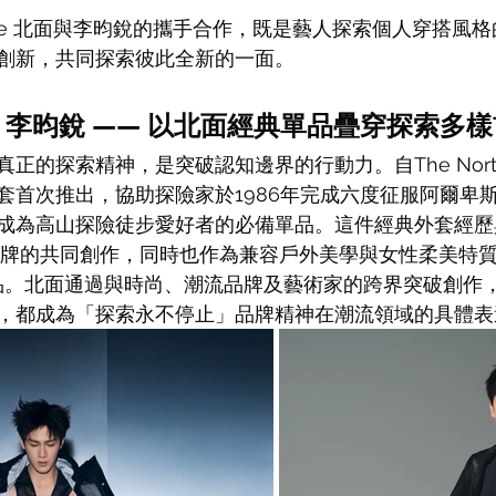
h Face 北面與李昀銳的攜手合作，既是藝人探索個人穿搭
創新，共同探索彼此全新的一面。
 李昀銳 —— 以北面經典單品疊穿探索多
正的探索精神，是突破認知邊界的行動力。自The North
氣外套首次推出，協助探險家於1986年完成六度征服阿爾卑
成為高山探險徒步愛好者的必備單品。這件經典外套經歷與 
品牌的共同創作，同時也作為兼容戶外美學與女性柔美特質的 Ce
作單品。北面通過與時尚、潮流品牌及藝術家的跨界突破創作
，都成為「探索永不停止」品牌精神在潮流領域的具體表