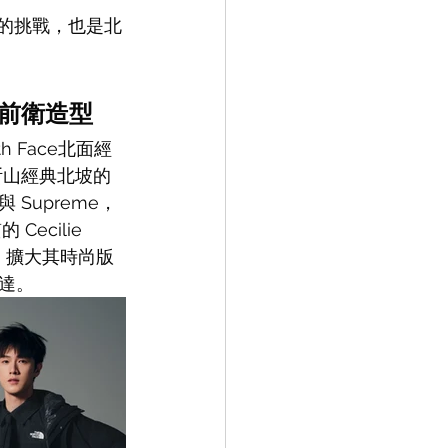
風格的挑戰，也是北
樣前衛造型
 Face北面經
斯山經典北坡的
Supreme，
cilie 
，擴大其時尚版
達。