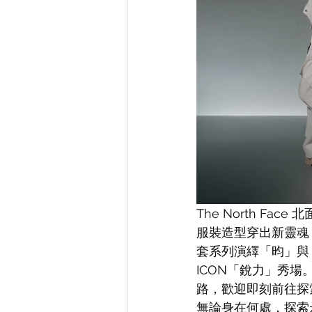
The North 
服裝造型穿出新靈魂，
套系列演繹「昀」與
ICON「銳力」秀
路，歡迎即刻前往探
無論身在何處，探索