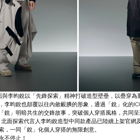
Face 北面與李昀銳以「先鋒探索」精神打破造型壁壘，以疊穿
李昀銳也顛覆以往內斂靦腆的形象，通過「銳」化的ICON
「銳」明暗共生的交鋒故事，突破個人穿搭風格，共同呈
場。北面探索代言人李昀銳造型中同款產品已陸續上架官網
索，一同「銳」化個人穿搭的無限創意。
永不停止！