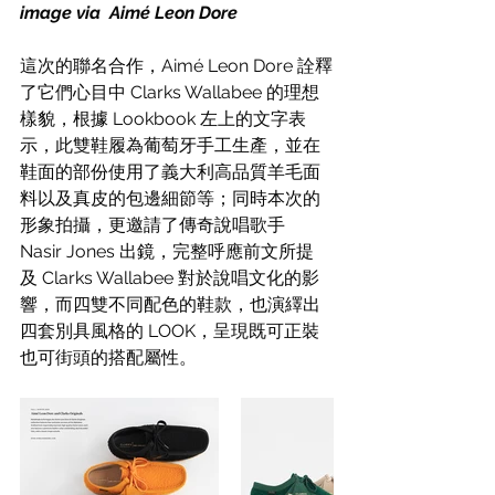
image via  Aimé Leon Dore
這次的聯名合作，
Aimé Leon Dore 詮釋
了它們心目中 Clarks Wallabee 的理想
樣貌，根據 Lookbook 左上的文字表
示，此雙鞋履為葡萄牙手工生產，並在
鞋面的部份使用了義大利高品質羊毛面
料以及真皮的包邊細節等；同時
本次的
形象拍攝，更邀請了傳奇說唱歌手
Nasir Jones 出鏡，完整呼應前文所提
及 Clarks Wallabee 對於說唱文化的影
響，而四雙不同配色的鞋款，也演繹出
四套別具風格的 LOOK，呈現既可正裝
也可街頭的搭配屬性。 