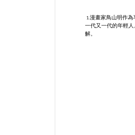
 1.漫畫家鳥山明
一代又一代的年輕人
解。 