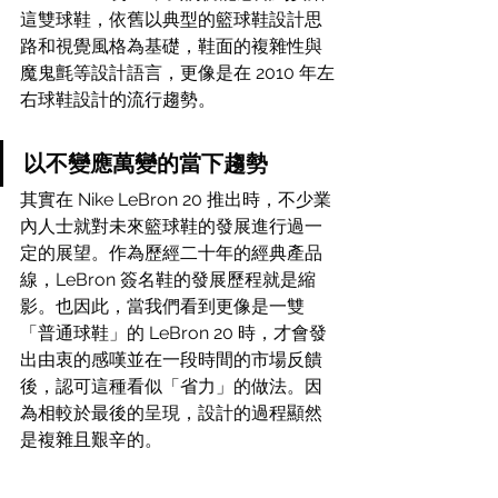
這雙球鞋，依舊以典型的籃球鞋設計思
路和視覺風格為基礎，鞋面的複雜性與
魔鬼氈等設計語言，更像是在 2010 年左
右球鞋設計的流行趨勢。
以不變應萬變的當下趨勢
其實在 Nike LeBron 20 推出時，不少業
內人士就對未來籃球鞋的發展進行過一
定的展望。作為歷經二十年的經典產品
線，LeBron 簽名鞋的發展歷程就是縮
影。也因此，當我們看到更像是一雙
「普通球鞋」的 LeBron 20 時，才會發
出由衷的感嘆並在​​一段時間的市場反饋
後，認可這種看似「省力」的做法。因
為相較於最後的呈現，設計的過程顯然
是複雜且艱辛的。