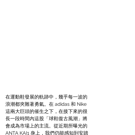
在運動鞋發展的軌跡中，幾乎每一波的
浪潮都夾雜著勇氣。在 adidas 和 Nike 
這兩大巨頭的催生之下，在接下來的很
長一段時間內這股「球鞋復古風潮」將
會成為市場上的主流。從近期所曝光的 
ANTA KAI1 身上，我們仍能感知到安踏