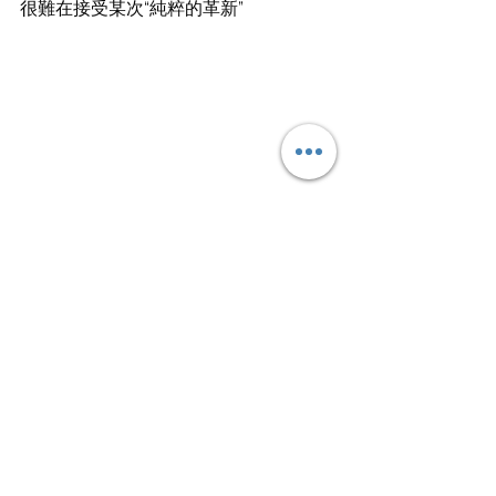
很難在接受某次“純粹的革新”
Nike Adapt BB
正如我們去年在文章中所提到的問題：
《為什麼現在看 20 年前的籃球鞋，還是
充滿新鮮感》
，似乎經過了一年的時
間，這種新鮮感並未消退反而更令人印
象深刻。如果從產品層面審視，當以 
adidas、Nike 為代表的產業先驅開始有
意迎合這種復古的設計風格後，整個市
場也會被這種趨勢所影響。正如先前那