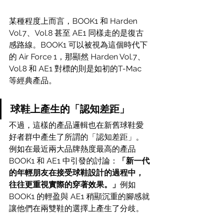
某種程度上而言，BOOK1 和 Harden 
Vol.7、Vol.8 甚至 AE1 同樣走的是復古
感路線。BOOK1 可以被視為這個時代下
的 Air Force 1，那顯然 Harden Vol.7、
Vol.8 和 AE1 對標的則是如初的T-Mac 
等經典產品。
球鞋上產生的「認知差距」
不過，這樣的產品邏輯也在新舊球鞋愛
好者群中產生了所謂的「認知差距」。
例如在最近兩大品牌熱度最高的產品 
BOOK1 和 AE1 中引發的討論：
「新一代
的年輕朋友在接受球鞋設計的過程中，
往往更重視實際的穿著效果。」
例如 
BOOK1 的輕盈與 AE1 稍顯沉重的腳感就
讓他們在兩雙鞋的選擇上產生了分歧。