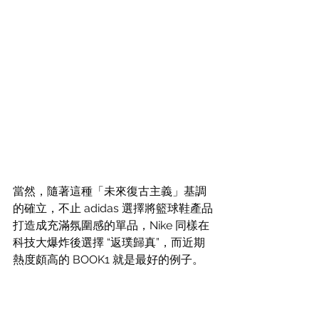
當然，隨著這種「未來復古主義」基調
的確立，不止 adidas 選擇將籃球鞋產品
打造成充滿氛圍感的單品，Nike 同樣在
科技大爆炸後選擇 “返璞歸真”，而近期
熱度頗高的 BOOK1 就是最好的例子。