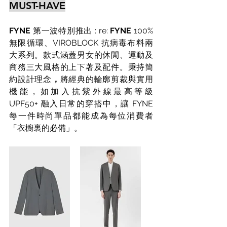
MUST-HAVE
FYNE
 第一波特別推出 : re: 
FYNE
 100% 
無限循環、VIROBLOCK 抗病毒布料兩
大系列。款式涵蓋男女的休閒、運動及
商務三大風格的上下著及配件。秉持簡
約設計理念
，
將經典的輪廓剪裁與實用
機能，如加入抗紫外線最高等級 
UPF50+ 融入日常的穿搭中，讓 FYNE 
每一件時尚單品都能成為每位消費者
「衣櫥裏的必備」。