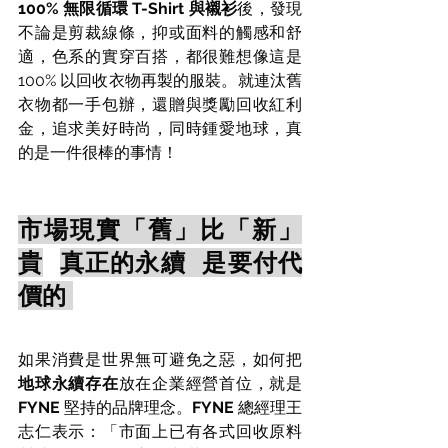
100% 無限循環 T-Shirt 與襯衫
後，發現
不論是剪裁線條，抑或面料的觸感和舒
適，色系的實穿百搭，都很難想像這是 
100% 以回收衣物再製的服裝。就連汰舊
衣物都一手包辦，還贈與獎勵回收紅利
金，追求美好時尚，同時鍾愛地球，真
的是一件很棒的事情！
市場現實「舊」比「新」
貴
真正的永續  是要付代
價的 
如果消費是世界無可避免之惡，如何把
地球永續存在
放在企業經營首位，就是 
FYNE
 堅持的品牌理念。
FYNE
 總經理王
志仁表示：「市面上已有各式回收原料