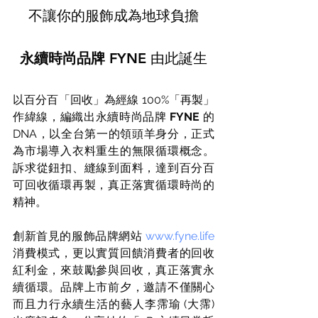
不讓你的服飾成為地球負擔
永續時尚品牌 FYNE 
由此誕生
以百分百「回收」為經線 100%「再製」
作緯線，編織出永續時尚品牌 
FYNE
 的 
DNA，以全台第一的領頭羊身分，正式
為市場導入
衣料重生的無限循環概念。
訴求
從鈕扣、縫線到面料，達到百分百
可回收循環再製，真正落實循環時尚的
精神。
創新首見的服飾品牌網站 
www.fyne.life
消費模式，更以實質回饋消費者的回收
紅利金，來鼓勵參與回收，真正落實永
續循環。品牌上市前夕，邀請不僅關心
而且力行永續生活的藝人李霈瑜 (大霈) 