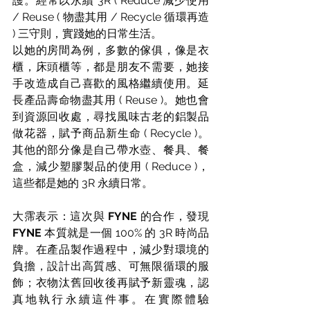
護。經常以永續 3R ( Reduce 減少使用 
/ Reuse ( 物盡其用 / Recycle 循環再造 
) 三守則，實踐她的日常生活。
以她的房間為例，多數的傢俱，像是衣
櫃，床頭櫃等，都是朋友不需要，她接
手改造成自己喜歡的風格繼續使用。延
長產品壽命物盡其用 ( Reuse )。她也會
到資源回收處，尋找風味古老的鋁製品
做花器，賦予商品新生命 ( Recycle )。
其他的部分像是自己帶水壺、餐具、餐
盒，減少塑膠製品的使用 ( Reduce )，
這些都是她的 3R 永續日常。
大霈表示：這次與 
FYNE
 的合作，發現 
FYNE
 本質就是一個 100% 的 3R 時尚品
牌。在產品製作過程中，減少對環境的
負擔，設計出高質感、可無限循環的服
飾；衣物汰舊回收後再賦予新靈魂，認
真地執行永續這件事。在實際體驗 