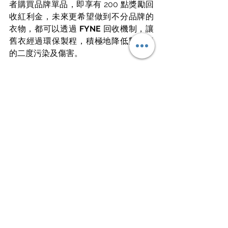
者購買品牌單品，即享有 200 點獎勵回
收紅利金，未來更希望做到不分品牌的
衣物，都可以透過 
FYNE 
回收機制，讓
舊衣經過環保製程，積極地降低對環境
的二度污染及傷害。
5/3-6/30 
FYNE 
舉辦舊衣回收計畫，即
使不是 
FYNE 
品牌的服飾，我們也全面
開放獎勵回收服務。任何品牌購買的上
衣、下身及外套等單品，皆可透過我們
品牌官網進行回收。每件單品均可獲得
獎勵回收紅利金 50 點，可於 
FYNE 
官
網折抵使用。消費者可至官網註冊會員
後，點選「我要回收」按鍵取得回收
碼，並將舊衣交由
全家便利商店
進行回
收流程(註：貼身衣物、襪子不可回收)。
FYNE
 官網開幕期間 4/22 - 5/2 更有許
多全館滿額及贈送好禮活動，有興趣的