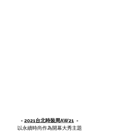
-
2021台北時裝周AW21
-
以永續時尚作為開幕大秀主題