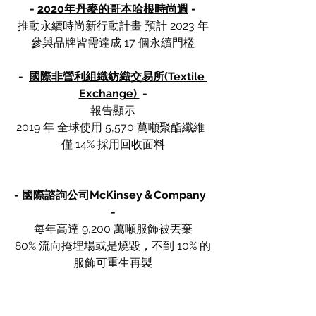
-
2020年丹麥的哥本哈根時尚週
 -
推動永續時尚新行動計畫 預計 2023 年
參與品牌皆需達成 17 個永續門檻
-
國際非營利組織紡織交易所(Textile 
Exchange) 
 -
報告顯示
2019 年 全球使用 5,570 萬噸聚酯纖維  
僅 14% 採用回收面料
-
國際諮詢公司McKinsey＆Company
-
每年高達 9,200 萬噸服飾被丟棄
80% 流向掩埋場或是燒毀，不到 10% 的
服飾可重生再製