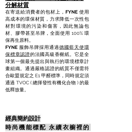
分解材質
在寄送給消費者的包材上，
FYNE
 使用
高成本的環保材質，力求降低一次性包
材對環境的污染和傷害，因此無論包
材、膠帶甚至吊牌，全面使用 100% 環
保再生原料。
FYNE
 服飾吊牌採用通過
德國藍天使環
保標章認證
的法國高級香榭紙。它是全
球第一個最先提出與執行的環境標章計
畫組織。通過嚴格認證的紙質不僅需符
合歐盟規定之 E1 甲醛標準，同時規定須
通過 TVOC ( 總揮發性有機化合物 ) 的最
低釋放量。
經典簡約設計
時尚機能標配 永續衣櫥裡的 