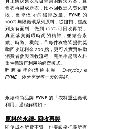
真正解決舊衣垃圾問題的解決方案，且
舊衣再製成新衣，比不回收進入焚化階
段，更降低 44% 碳排放量。
FYNE
 的 
100% 無限循環系列原料，從鈕扣，縫線
到所有面料，做到 100% 可回收再製，
真正落實循環時尚的精神，並結合永
續、時尚、機能，且每件衣物皆提供獎
勵回收紅利金 200 點，更可以實質鼓勵
消費者參與回收流程，完美串起讓衣料
重生循環再利用的經營模式。
呼應品牌的溝通主軸：
Everyday is 
FYNE
，與你享受每一天的美好。
永續時尚品牌 
FYNE
 的「衣料重生循環
利用」過程解構如下：
原料的永續- 回收再製
即使成本所費不貲，也要嚴格把關所有