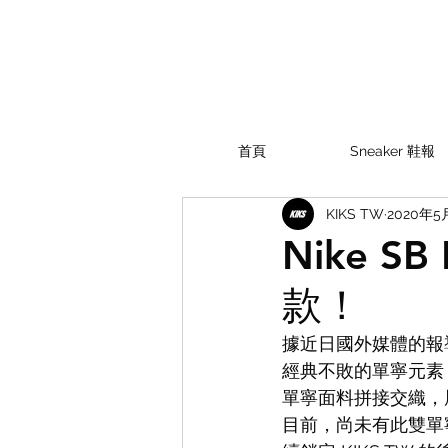
首頁
Sneaker 鞋報
KIKS TW
2020年5
Nike S
款！
據近日國外媒體的報導
經典不敗的單寧元素
單寧面料拼接交織，層
目前，尚未有此雙單寧材