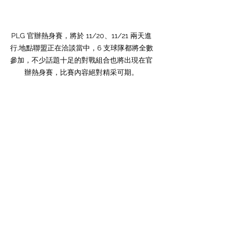
PLG 官辦熱身賽，將於 11/20、11/21 兩天進
行,地點聯盟正在洽談當中，6 支球隊都將全數
參加，不少話題十足的對戰組合也將出現在官
辦熱身賽，比賽內容絕對精采可期。