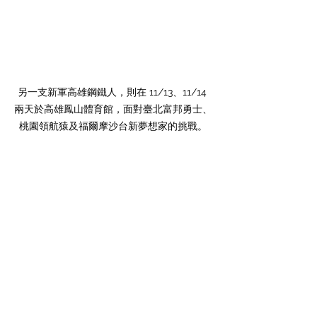
另一支新軍高雄鋼鐵人，則在 11/13、11/14 
兩天於高雄鳳山體育館，面對臺北富邦勇士、
桃園領航猿及福爾摩沙台新夢想家的挑戰。