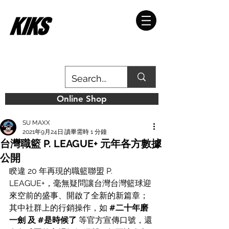
Online Shop
SU MAXX
2021年9月24日
讀畢需時 1 分鐘
台灣職籃 P. LEAGUE+ 元年各方數據
公開
睽違 20 年再現的職籃聯盟 P. 
LEAGUE+，毫無疑問讓台灣台灣籃球迎
來空前的盛事、開啟了全新的新篇章；
其中社群上的行銷操作，如 
#二十年磨
一劍
 及 
#是時候了
 等官方宣傳口號，還