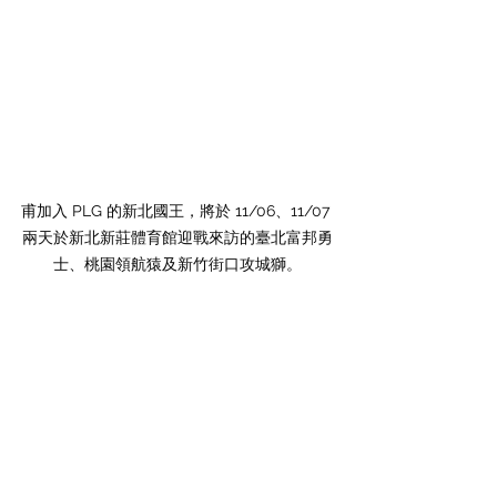
甫加入 PLG 的新北國王，將於 11/06、11/07 
兩天於新北新莊體育館迎戰來訪的臺北富邦勇
士、桃園領航猿及新竹街口攻城獅。