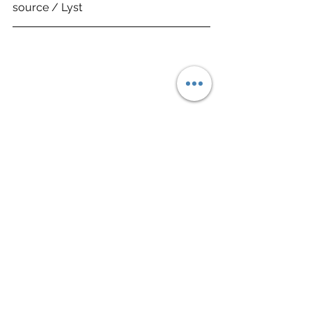
source / Lyst
Sneaker 鞋報
Fashion 潮流