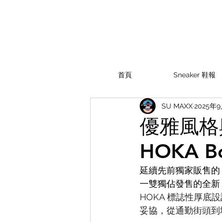
首頁
Sneaker 鞋報
SU MAXX
2025年
優雅風格
HOKA Bo
延續先前獨家販售的「 H
一雙獨佔發售的全新 H
HOKA 標誌性厚
妥協，從通勤街頭到