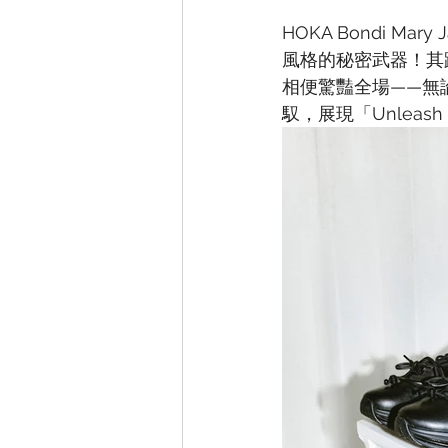
HOKA Bondi 
風格的秘密武器！其跳脫
相便驚豔全場——無
馭，展現「Unleas