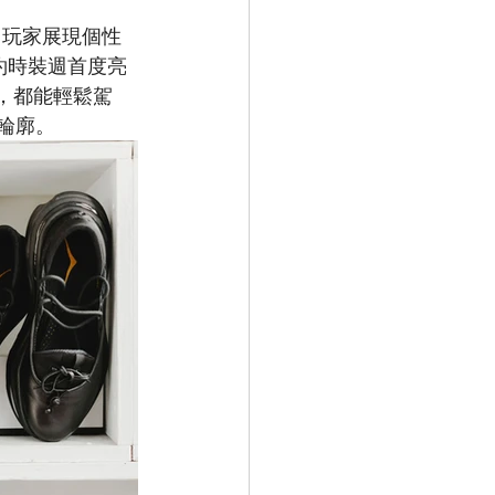
時尚玩家展現個性
夏紐約時裝週首度亮
，都能輕鬆駕
定輪廓。