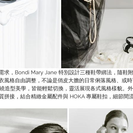
，Bondi Mary Jane 特別設計三種鞋帶綁法，隨
衣風格自由調整，不論是俏皮大膽的日常俐落風格、或時
 的芭蕾纏繞造型美學，皆能輕鬆切換，靈活展現各式風格樣貌
質拼接，結合精緻金屬配件與 HOKA 專屬鞋扣，細節間