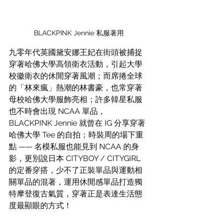
BLACKPINK Jennie 私服著用
九零年代英國黛安娜王妃在街頭被捕捉
穿著哈佛大學高領衛衣活動，引起大學
校徽衛衣的休閒穿著風潮；而席捲全球
的「林來瘋」熱潮的林書豪，也常穿著
母校哈佛大學服飾亮相；許多韓星私服
也不時會出現 NCAA 單品，
BLACKPINK Jennie 就曾在 IG 分享穿著
哈佛大學 Tee 的自拍；時裝周的場下重
點 —— 名模私服也能見到 NCAA 的身
影，更別說日本 CITYBOY / CITYGIRL 
的定番穿搭，少不了正裝單品與運動相
關單品的混著，運用休閒感單品打造獨
特摩登復古氣質，穿著正是表達生活態
度最顯眼的方式！