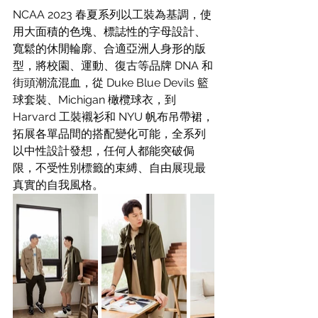
NCAA 2023 春夏系列以工裝為基調，使
用大面積的色塊、標誌性的字母設計、
寬鬆的休閒輪廓、合適亞洲人身形的版
型，將校園、運動、復古等品牌 DNA 和
街頭潮流混血，從 Duke Blue Devils 籃
球套裝、Michigan 橄欖球衣，到 
Harvard 工裝襯衫和 NYU 帆布吊帶裙，
拓展各單品間的搭配變化可能，全系列
以中性設計發想，任何人都能突破侷
限，不受性別標籤的束縛、自由展現最
真實的自我風格。