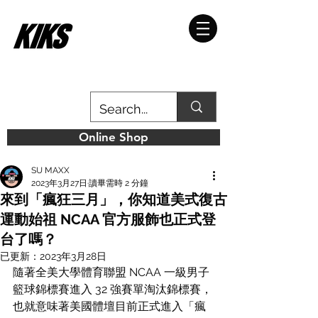
Online Shop
SU MAXX
2023年3月27日
讀畢需時 2 分鐘
來到「瘋狂三月」，你知道美式復古
運動始祖 NCAA 官方服飾也正式登
台了嗎？
已更新：
2023年3月28日
隨著全美大學體育聯盟 NCAA 一級男子
籃球錦標賽進入 32 強賽單淘汰錦標賽，
也就意味著美國體壇目前正式進入「瘋