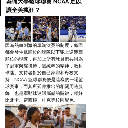
為何大學籃球聯賽 NCAA 足以
讓全美瘋狂？
因為熱血刺激的單淘汰賽的制度，每回
都會發生低順位的球隊以下犯上逆襲高
順位的球隊，再加上所有球員們共同為
了冠軍榮耀拚搏，這純粹的精神，激起
球迷、支持者對於自己家鄉和母校支
持，NCAA 籃球聯賽便是這樣的一場籃
球賽事，而其所延伸推出的相關周邊服
飾，也是牽動球迷歸屬感的關鍵，就好
比北卡、密西根、杜克等校園配色。