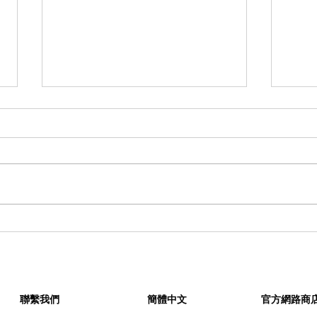
HOKA 攜手 BEAMS 首度跨界
回顧
合作，以日式禪風美學重新定
定「 
義 Bondi 7
——
聯繫我們
簡體中文
官方網路商