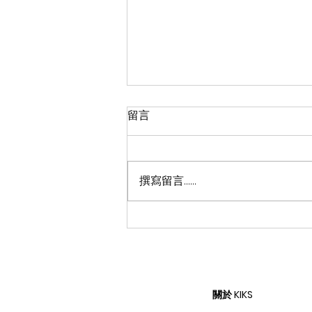
留言
撰寫留言......
從物流中心直達二級球鞋店？
一宗涉案金額超過 200 萬美
元 Nike 球鞋竊案公開
關於 KIKS