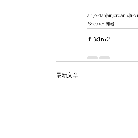
air jordan
air jordan 4
fire
Sneaker 鞋報
最新文章