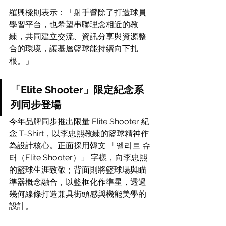
羅興樑則表示：「射手營除了打造球員
學習平台，也希望串聯理念相近的教
練，共同建立交流、資訊分享與資源整
合的環境，讓基層籃球能持續向下扎
根。」
「Elite Shooter」限定紀念系
列同步登場
今年品牌同步推出限量 Elite Shooter 紀
念 T-Shirt，以李忠熙教練的籃球精神作
為設計核心。正面採用韓文 「엘리트 슈
터（Elite Shooter）」 字樣，向李忠熙
的籃球生涯致敬；背面則將籃球場與瞄
準器概念融合，以籃框化作準星，透過
幾何線條打造兼具街頭感與機能美學的
設計。