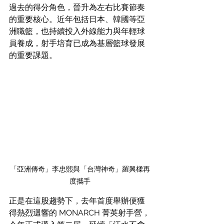
過去的得分角色，晉升為左右比賽節奏
的重要核心。近年包括日本、韓國等亞
洲職籃，也持續投入外線能力與年輕球
員養成，射手培育已成為基層籃球發展
的重要課題。
「亞洲傳奇」李忠熙與「台灣神奇」羅興樑再
度攜手
正是在這股趨勢下，去年首度舉辦便獲
得熱烈迴響的 MONARCH 菁英射手營，