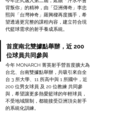
今年正式邁入第二屆，延續「汗水不會
背叛你」的精神，由「亞洲傳奇」李忠
熙與「台灣神奇」羅興樑再度攜手，希
望透過更完整的課程內容，建立符合現
代籃球需求的射手養成系統。
首度南北雙據點舉辦，近 200 
位球員共同參與
今年 MONARCH 菁英射手營首度擴大為
台北、台南雙據點舉辦，共吸引來自全
台 3 所大學、11 所高中與 1 所國中，近 
200 位男女球員 及 20 位教練 共同參
與，希望讓更多熱愛籃球的年輕球員，
不受地域限制，都能接受亞洲頂尖射手
的系統化訓練。