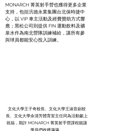
MONARCH 菁英射手營也獲得更多企業
支持，包括汎德永業集團台北保時捷中
心，以 VIP 車主活動及經費贊助方式響
應；黑松公司則提供 FIN 運動飲料及礦
泉水作為南北營隊訓練補給，讓所有參
與球員都能安心投入訓練。
文化大學王子奇校長、文化大學王淑音副校
長、文化大學余清芳體育室主任同為活動獻上
祝福，期許 MONARCH 菁英射手營課程能讓
學員們收穫滿滿。