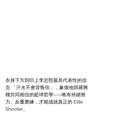
衣身下方則印上李忠熙最具代表性的信
念 「汗水不會背叛你」，象徵他與羅興
樑共同相信的籃球哲學——唯有持續努
力、反覆磨練，才能成就真正的 Elite 
Shooter。