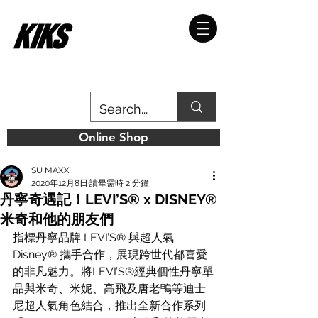
Online Shop
SU MAXX
2020年12月8日
讀畢需時 2 分鐘
丹寧奇遇記！LEVI’S® x DISNEY®
米奇和他的朋友們
指標丹寧品牌 LEVI’S® 與超人氣 
Disney® 攜手合作，展現跨世代都喜愛
的非凡魅力。將LEVI’S®經典個性丹寧單
品與米奇、米妮、高飛及唐老鴨等迪士
尼超人氣角色結合，推出全新合作系列