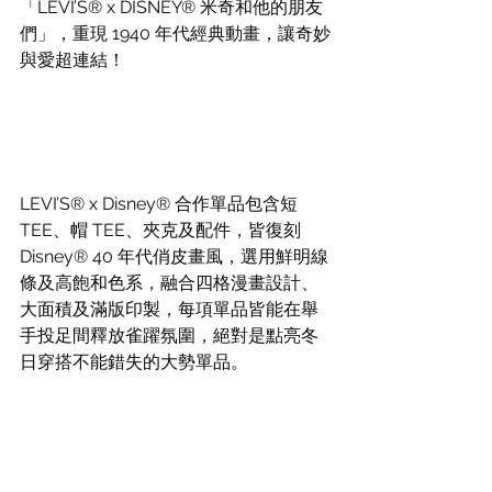
「LEVI’S® x DISNEY® 米奇和他的朋友
們」，重現 1940 年代經典動畫，讓奇妙
與愛超連結！
LEVI’S® x Disney® 合作單品包含短 
TEE、帽 TEE、夾克及配件，皆復刻 
Disney® 40 年代俏皮畫風，選用鮮明線
條及高飽和色系，融合四格漫畫設計、
大面積及滿版印製，每項單品皆能在舉
手投足間釋放雀躍氛圍，絕對是點亮冬
日穿搭不能錯失的大勢單品。