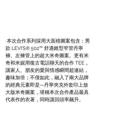
 本次合作系列採用大面積圖案包含：男
款 LEVI’S® 502™ 舒適錐型窄管丹寧
褲、左褲管上的超大米奇圖案。更有米
奇和米妮用復古電話聊天的合作 TEE，
讓家人、朋友的愛與情感瞬間超連結，
趣味加倍；不僅如此，融入了兩大品牌
的經典元素即是—丹寧夾克外套印上放
大版米奇圖案，堪稱本次合作產品最具
代表作的衣著，同時讓回頭率飆升。