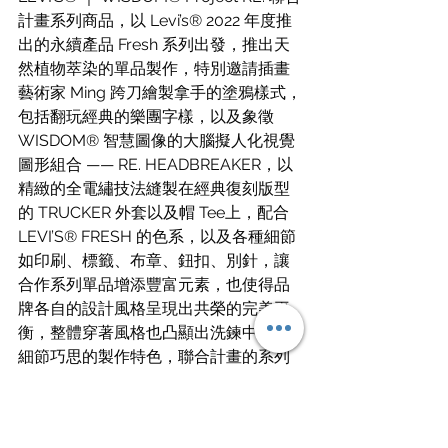
計畫系列商品，以 Levi’s® 2022 年度推
出的永續產品 Fresh 系列出發，推出天
然植物萃染的單品製作，特別邀請插畫
藝術家 Ming 跨刀繪製拿手的塗鴉樣式，
包括翻玩經典的樂團字樣，以及象徵 
WISDOM® 智慧圖像的大腦擬人化視覺
圖形組合 —— RE. HEADBREAKER，以
精緻的全電繡技法縫製在經典復刻版型
的 TRUCKER 外套以及帽 Tee上，配合 
LEVI’S® FRESH 的色系，以及各種細節
如印刷、標籤、布章、鈕扣、別針，讓
合作系列單品增添豐富元素，也使得品
牌各自的設計風格呈現出共榮的完美平
衡，整體穿著風格也凸顯出洗鍊中帶有
細節巧思的製作特色，聯合計畫的系列
單品將於 12 月 9 日在指定店點發售。