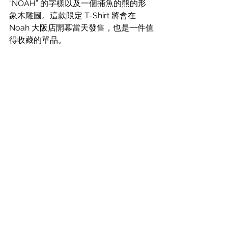
“NOAH” 的字樣以及一個捕魚的熊的形
象木雕圖。這款限定 T-Shirt 將會在 
Noah 大阪店開幕當天發售，也是一件值
得收藏的單品。