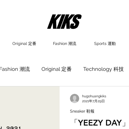
Original 定番
Fashion 潮流
Sports 運動
Fashion 潮流
Original 定番
Technology 科技
hugohuangkiks
2021年7月29日
Sneaker 鞋報
「YEEZY DAY