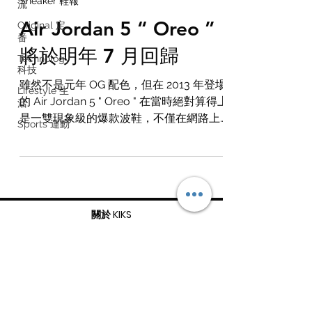
Sneaker 鞋報
流
Air Jordan 5 “ Oreo ”
Original 定
番
將於明年 7 月回歸
Technology
科技
雖然不是元年 OG 配色，但在 2013 年登場
Lifestyle 生
的 Air Jordan 5 " Oreo " 在當時絕對算得上
活
是一雙現象級的爆款波鞋，不僅在網路上
Sports 運動
炒到發售價的數倍金額，更是成為了假貨
商爭先仿冒的目標之一。 此番有消息傳
出，Jordan Brand 將會在 8...
關於 KIKS
聯繫我們
簡體中文