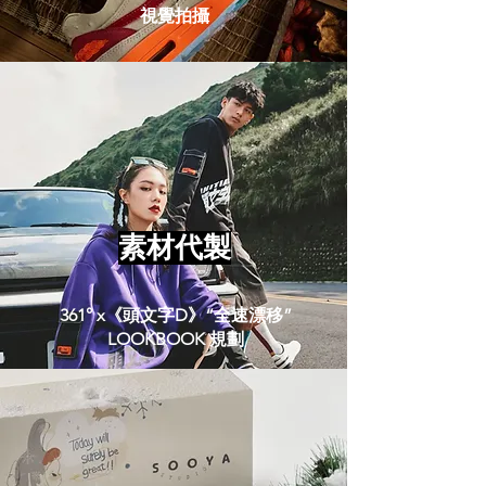
​視覺拍攝
​素材代製
361° x《頭文字D》“全速漂移”
​LOOKBOOK 規劃